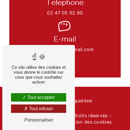
Téléphone
02 47 05 92 60
E-mail
olivier.roquin@gmail.com
Ce site utilise des cookies et
vous donne le contrôle sur
ceux que vous souhaitez
activer
Tout accepter
Recherches fréquentes
Tout refuser
©
Vistalid
- 2026 - Tous droits réservés -
Personnaliser
Mentions légales
-
Gestion des cookies