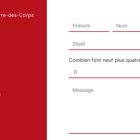
rre-des-Corps
Combien font neuf plus quatr
m