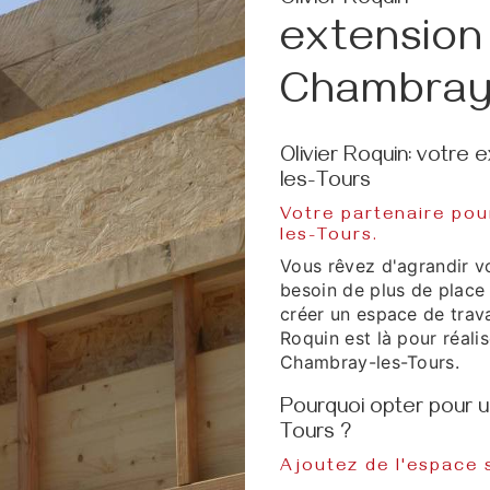
Olivier Roquin
extension
Chambray
Olivier Roquin: votre
les-Tours
Votre partenaire pou
les-Tours.
Vous rêvez d'agrandir 
besoin de plus de place 
créer un espace de trava
Roquin est là pour réalis
Chambray-les-Tours.
Pourquoi opter pour 
Tours ?
Ajoutez de l'espace