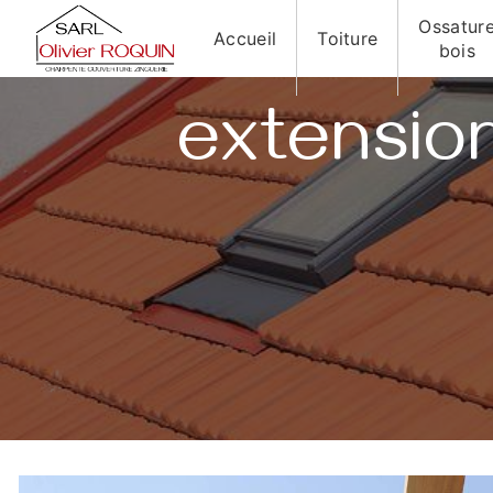
Panneau de gestion des cookies
Ossatur
Accueil
Toiture
bois
extensio