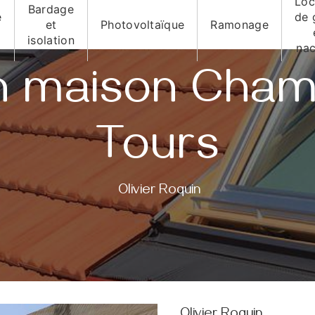
Loc
Bardage
e
de 
et
Photovoltaïque
Ramonage
isolation
nac
n maison Cham
Tours
Olivier Roquin