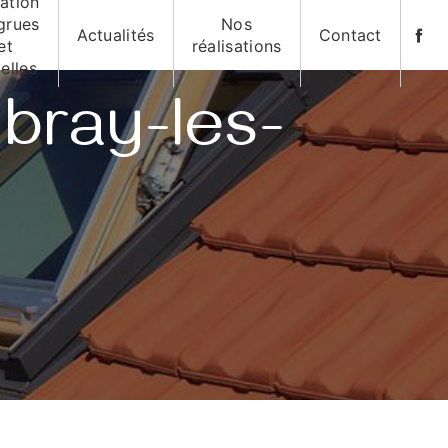
ation
grues
Nos
Actualités
Contact
et
réalisations
elles
bray-les-