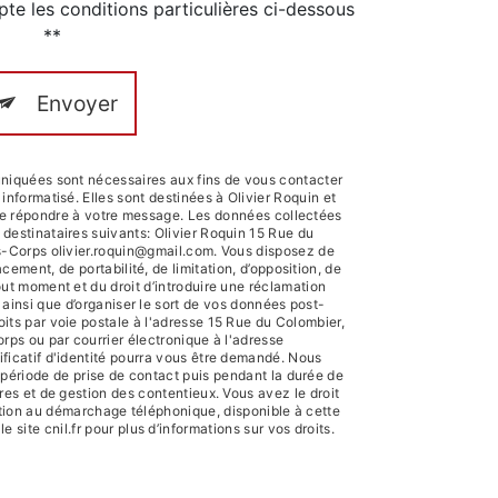
pte les conditions particulières ci-dessous
**
Envoyer
iquées sont nécessaires aux fins de vous contacter
 informatisé. Elles sont destinées à Olivier Roquin et
 de répondre à votre message. Les données collectées
estinataires suivants: Olivier Roquin 15 Rue du
-Corps olivier.roquin@gmail.com. Vous disposez de
facement, de portabilité, de limitation, d’opposition, de
out moment et du droit d’introduire une réclamation
 ainsi que d’organiser le sort de vos données post-
ts par voie postale à l'adresse 15 Rue du Colombier,
ps ou par courrier électronique à l'adresse
ificatif d'identité pourra vous être demandé. Nous
ériode de prise de contact puis pendant la durée de
ires et de gestion des contentieux. Vous avez le droit
sition au démarchage téléphonique, disponible à cette
le site cnil.fr pour plus d’informations sur vos droits.