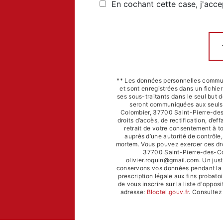
En cochant cette case, j'acce
** Les données personnelles commun
et sont enregistrées dans un fichier
ses sous-traitants dans le seul but
seront communiquées aux seuls d
Colombier, 37700 Saint-Pierre-des
droits d’accès, de rectification, d’ef
retrait de votre consentement à t
auprès d’une autorité de contrôle,
mortem. Vous pouvez exercer ces droi
37700 Saint-Pierre-des-Cor
olivier.roquin@gmail.com. Un just
conservons vos données pendant la p
prescription légale aux fins probato
de vous inscrire sur la liste d'oppo
adresse:
Bloctel.gouv.fr
. Consultez 